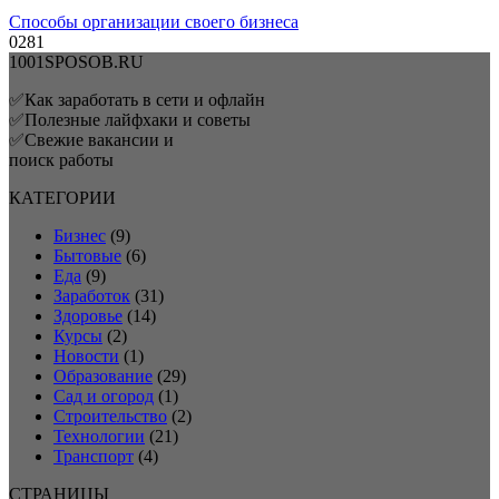
Способы организации своего бизнеса
0
281
1001SPOSOB.RU
✅
Как заработать в сети и офлайн
✅
Полезные лайфхаки и советы
✅
Свежие вакансии и
поиск работы
КАТЕГОРИИ
Бизнес
(9)
Бытовые
(6)
Еда
(9)
Заработок
(31)
Здоровье
(14)
Курсы
(2)
Новости
(1)
Образование
(29)
Сад и огород
(1)
Строительство
(2)
Технологии
(21)
Транспорт
(4)
СТРАНИЦЫ