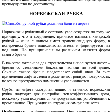
преимущество по достоинству.
НОРВЕЖСКАЯ РУБКА
Норвежский рубленный с остатком угол создается по тому же
принципу, что и соединение, принятое называть канадской
рубкой – чаша с шипом имеет трапециевидную форму, в
поперечном бревне выполняются затесы и формируется паз
под шип. Но принципиальным различием является форма
самого бревна.
В качестве материала для строительства используется лафет –
бревно со стесанными боковыми частями по всей длине.
Сечение такого бревна представляет собой овал. За счет
применения лафета стены в доме имеют ровную поверхность,
полезное пространство помещений увеличивается.
Срубы из лафета смотрятся мощно и стильно, норвежская
рубка подходит для постройки теплоэффективного дома,
поскольку углы получаются непродуваемыми, устойчивыми к
промерзанию. При усадке конструкция самоуплотняется.
Особенность
– в форме «замков». Они клиновидные, и в