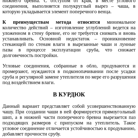
нижнего бревна. С отступом от края, в месте углового
соединения, выполняется полукруглый вырез – чаша, в
которую укладывается элемент поперечного венца.
К преимуществам метода относится
минимальное
количество действий – изготовление углублений ведется на
уложенном в стену бревне, его не требуется снимать и вновь
устанавливать. Основной недостаток – проникновение
стекающей по стенам влаги в вырезанные чаши и лунные
пазы в процессе эксплуатации сруба, что снижает
долговечность постройки.
Угловые соединения, собранные в обло, продуваются и
промерзают, нуждаются в подконопачивании после усадки
сруба и регулярной замене утеплителя по мере его разрушения
под воздействием влаги.
В КУРДЮК
Данный вариант представляет собой усовершенствованную
чашу. При создании чаши в ней формируется прямоугольный
шип, а в нижней части поперечного бревна вырезается паз
подходящих размеров с припуском на утеплитель. Такое
угловое соединение отличается устойчивостью к продуванию,
добавляет прочности срубу.