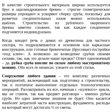
В качестве строительного материала широко используется
брус и оцилиндрованное бревно – строгие геометрические
размеры упрощают и ускоряют сборку сруба, поскольку для
разметки соединительных пазов можно использовать
шаблон. Строительство из рубленого окоренного
бревна заметно сложнее, так как каждое соединение
подгоняется индивидуально.
Когда заходит речь о домах из древесины для частного
сектора, то подразумеваются в основном или каркасные
конструкции, или готовые бревенчатые (брусовые) постройки
«под ключ». А возможно ли возведение срубов своими
силами, так, как это делали наши предки? Ответ однозначный
– да,
рубка сруба вполне по силам любому мастеровитому
хозяину
. Обо всех ее нюансах узнаете из этой статьи.
Сооружение любого здания
– это комплекс различных
мероприятий, включающий как подготовку к строительству,
так и поэтапное выполнение отдельных технологических
операций. Рассматривать их все, начиная с «нулевого» цикла,
мы не станем, так как предмет разговора – именно рубка
сруба. Но одно замечание лишним не будет. Оно касается
наиболее затратной части конструкции, фундамента, расходы
на который могут достигать ⅓ от сметы.