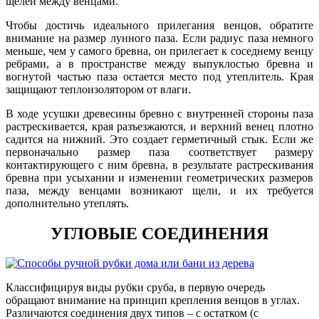
щелей между венцами.
Чтобы достичь идеального прилегания венцов, обратите
внимание на размер лунного паза. Если радиус паза немного
меньше, чем у самого бревна, он прилегает к соседнему венцу
ребрами, а в пространстве между выпуклостью бревна и
вогнутой частью паза остается место под утеплитель. Края
защищают теплоизолятором от влаги.
В ходе усушки древесины бревно с внутренней стороны паза
растрескивается, края разъезжаются, и верхний венец плотно
садится на нижний. Это создает герметичный стык. Если же
первоначально размер паза соответствует размеру
контактирующего с ним бревна, в результате растрескивания
бревна при усыхании и изменении геометрических размеров
паза, между венцами возникают щели, и их требуется
дополнительно утеплять.
УГЛОВЫЕ СОЕДИНЕНИЯ
Классифицируя виды рубки сруба, в первую очередь
обращают внимание на принцип крепления венцов в углах.
Различаются соединения двух типов – с остатком (с