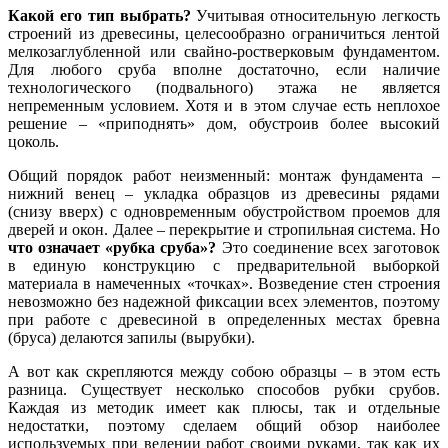
Какой его тип выбрать?
Учитывая относительную легкость
строений из древесины, целесообразно ограничиться лентой
мелкозаглубленной или свайно-ростверковым фундаментом.
Для любого сруба вполне достаточно, если наличие
технологического (подвального) этажа не является
непременным условием. Хотя и в этом случае есть неплохое
решение – «приподнять» дом, обустроив более высокий
цоколь.
Общий порядок работ неизменный: монтаж фундамента –
нижний венец – укладка образцов из древесины рядами
(снизу вверх) с одновременным обустройством проемов для
дверей и окон. Далее – перекрытие и стропильная система. Но
что означает «рубка сруба»?
Это соединение всех заготовок
в единую конструкцию с предварительной выборкой
материала в намеченных «точках». Возведение стен строения
невозможно без надежной фиксации всех элементов, поэтому
при работе с древесиной в определенных местах бревна
(бруса) делаются запилы (вырубки).
А вот как скрепляются между собою образцы – в этом есть
разница. Существует несколько способов рубки срубов.
Каждая из методик имеет как плюсы, так и отдельные
недостатки, поэтому сделаем общий обзор наиболее
используемых при ведении работ своими руками, так как их