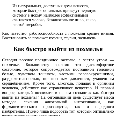
Из натуральных, доступных дома веществ,
которые быстрее остальных приведут нервную
систему в норму, наиболее эффективными
считаются молоко, безалкогольное пиво, какао,
настой зверобоя.
Как известно, работоспособность с похмелья крайне низкая.
Восстановить ее поможет кофеин, таурин, женьшень.
Как быстро выйти из похмелья
Сегодня веселое праздничное застолье, а завтра утром —
похмелье. Большинству знакомо это дискомфортное
состояние, которое сопровождается постоянной головной
болью, чувством тошноты, частыми головокружениями,
раздражительностью, повышенным давлением, учащенным
сердцебиением. Кроме того, алкоголь, попадая в организм
человека, действует как отравляющее вещество. И первый
вопрос, который возникает в нашем сознании: как быстро
выйти из похмелья? На сегодняшний день существует масса
методов лечения алкогольной интоксикации, как
фармацевтического производства, так и народного
изобретения. Нужно лишь подобрать тот, который оптимально
воспримется вашим организмом.