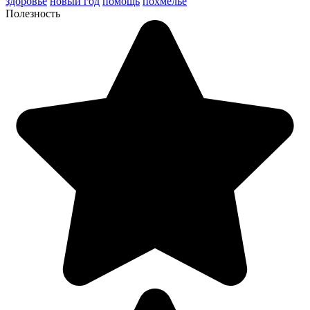
здоровье
новый год
помощь
похмелье
Полезность