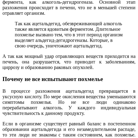
фермента, как алкоголь-дегидрогеназа. Основной этап
разложения происходит в печени, что не в меньшей степени
отравляет организм.
Так как ацетальдегид, обезвреживающий алкоголь
также является ядовитым ферментом. Длительное
похмелье вызвано тем, что в этот период организм
выделяет альдегид-дегидрогеназы. Которые, в
свою очередь, уничтожают ацетальдегид.
А так как мощный удар отравляющих веществ приходится на
печень, она разрушается, что приводит к заболеваниям,
циррозу и образованию раковых опухолей.
Почему не все испытывают похмелье
В процессе разложения ацетальдегид превращается в
уксусную кислоту. По мере окисления вещества уменьшаются
симптомы похмелья. Но не все люди одинаково
перерабатывают алкоголь. У каждого индивидуальная
чувствительность к данному продукту.
Если в организме существует равный баланс в постепенном
образовании ацетальдегида и его незамедлительном распаде,
то эти люди не знакомы с таким состоянием, как похмелье.