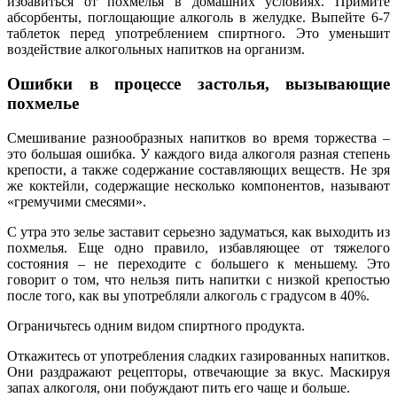
избавиться от похмелья в домашних условиях. Примите
абсорбенты, поглощающие алкоголь в желудке. Выпейте 6-7
таблеток перед употреблением спиртного. Это уменьшит
воздействие алкогольных напитков на организм.
Ошибки в процессе застолья, вызывающие
похмелье
Смешивание разнообразных напитков во время торжества –
это большая ошибка. У каждого вида алкоголя разная степень
крепости, а также содержание составляющих веществ. Не зря
же коктейли, содержащие несколько компонентов, называют
«гремучими смесями».
С утра это зелье заставит серьезно задуматься, как выходить из
похмелья. Еще одно правило, избавляющее от тяжелого
состояния – не переходите с большего к меньшему. Это
говорит о том, что нельзя пить напитки с низкой крепостью
после того, как вы употребляли алкоголь с градусом в 40%.
Ограничьтесь одним видом спиртного продукта.
Откажитесь от употребления сладких газированных напитков.
Они раздражают рецепторы, отвечающие за вкус. Маскируя
запах алкоголя, они побуждают пить его чаще и больше.